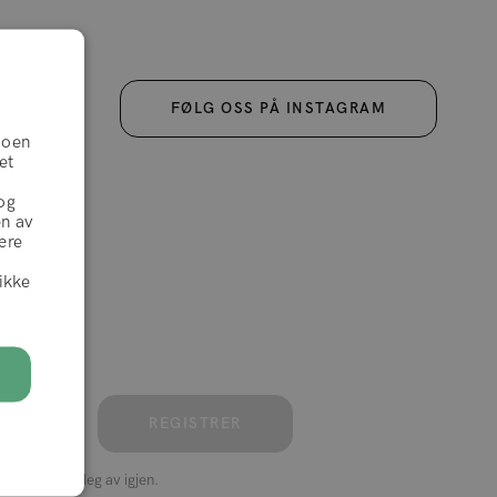
FØLG OSS PÅ INSTAGRAM
Noen
et
og
en av
ære
likke
 få flotte
hår.
REGISTRER
alltid melde deg av igjen.