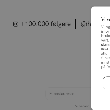
Vi v
+100.000 følgere
@hairlust
Vi og
info
bruke
vårt,
skred
ikke
alle 
funks
innst
på "A
Gjør som 
til
Vi behandler informasjo