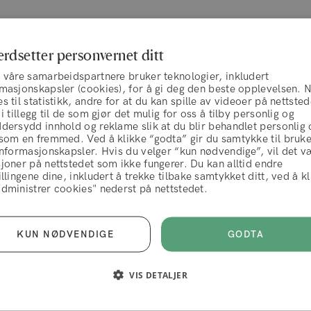
erdsetter personvernet ditt
 våre samarbeidspartnere bruker teknologier, inkludert
rmasjonskapsler (cookies), for å gi deg den beste opplevelsen. 
s til statistikk, andre for at du kan spille av videoer på nettsted
 i tillegg til de som gjør det mulig for oss å tilby personlig og
dersydd innhold og reklame slik at du blir behandlet personlig 
 som en fremmed. Ved å klikke “godta” gir du samtykke til bruk
informasjonskapsler. Hvis du velger “kun nødvendige”, vil det v
Meld deg på vårt nyhetsbrev
joner på nettstedet som ikke fungerer. Du kan alltid endre
illingene dine, inkludert å trekke tilbake samtykket ditt, ved å k
vilkår og betingelser
dministrer cookies" nederst på nettstedet.
over 200.000 andre: Registrer deg for vårt nyhetsbrev og
bud, gode råd og ny inspirasjon på reisen din til sunnere 
AVVIS
AKSEPTERER
GODTA
KUN NØDVENDIGE
VIS DETALJER
nen din i samsvar med våre
retningslinjer for personopplysninger
, og du kan 