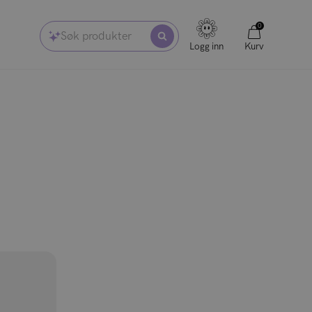
0
Søk produkter
Logg inn
Kurv