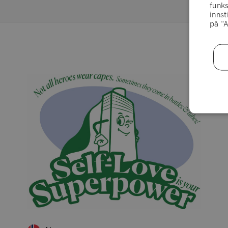
funks
innst
på "A