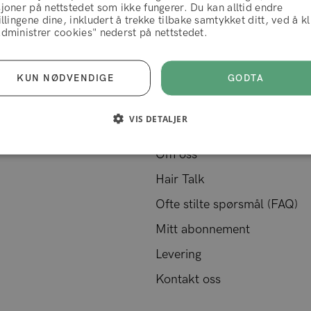
joner på nettstedet som ikke fungerer. Du kan alltid endre
illingene dine, inkludert å trekke tilbake samtykket ditt, ved å k
vilkår og betingelser
dministrer cookies" nederst på nettstedet.
AVVIS
AKSEPTERER
GODTA
KUN NØDVENDIGE
Kundeservice
VIS DETALJER
Om oss
Hair Talk
Ofte stilte spørsmål (FAQ)
Mitt abonnement
Levering
Kontakt oss