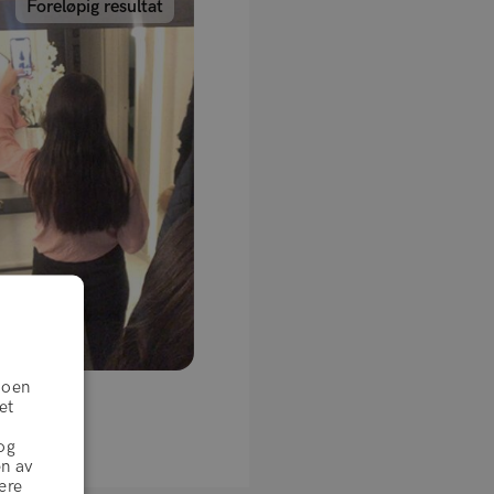
Foreløpig resultat
Noen
et
og
en av
ære