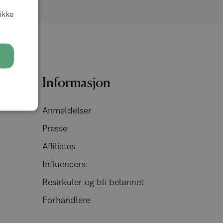
likke
Informasjon
Anmeldelser
Presse
Affiliates
Influencers
Resirkuler og bli belønnet
Forhandlere