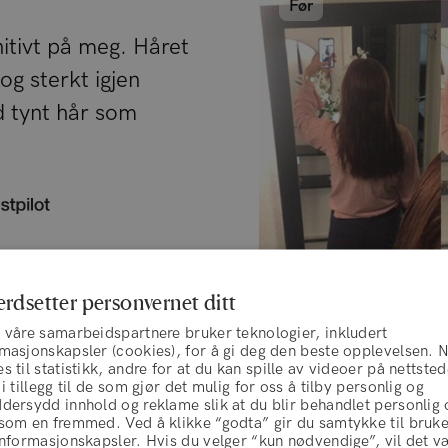
Før
nitivt på meg. Håret
 og sterkt igjen
d tynt hår som
air Formula Gummies for
erdsetter personvernet ditt
 måneder
 våre samarbeidspartnere bruker teknologier, inkludert
rmasjonskapsler (cookies), for å gi deg den beste opplevelsen. 
s til statistikk, andre for at du kan spille av videoer på nettsted
person til person.
 i tillegg til de som gjør det mulig for oss å tilby personlig og
dersydd innhold og reklame slik at du blir behandlet personlig 
 som en fremmed. Ved å klikke “godta” gir du samtykke til bruk
informasjonskapsler. Hvis du velger “kun nødvendige”, vil det v