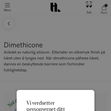
0
Meny
Søk
Kurv
Dimethicone
Avledet av naturlig silisium. Etterlater en silkemyk finish på
håret uten å tynges ned. Når dimethicone påføres håret,
dannes en beskyttende barriere som forhindrer
fuktighetstap.
Vi verdsetter
personvernet ditt