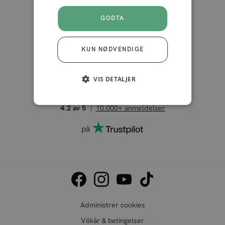
GODTA
KUN NØDVENDIGE
VIS DETALJER
4.2 av 5
10.000+ anmeldelser
på
Administrer cookies
Vilkår & betingelser