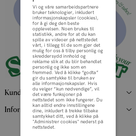
Vi og våre samarbeidspartnere
bruker teknologier, inkludert
informasjonskapsler (cookies),
for å gi deg den beste
opplevelsen. Noen brukes til
statistikk, andre for at du kan
spille av videoer på nettstedet
vårt, i tillegg til de som gjør det
mulig for oss å tilby personlig og
skreddersydd innhold og
reklame slik at du blir behandlet
personlig og ikke som en
fremmed. Ved å klikke “godta”
gir du samtykke til bruken av
vilkår og betingelser
alle informasjonskapsler. Hvis
du velger “kun nødvendige”, vil
Kundeservice
det være funksjoner på
nettstedet som ikke fungerer. Du
AVVIS
kan alltid endre innstillingene
Informasjon
dine, inkludert å trekke tilbake
samtykket ditt, ved å klikke på
"Administrer cookies" nederst på
AKSEPTERER
nettstedet.
Norge