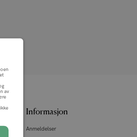
Noen
et
og
en av
ære
likke
Informasjon
Anmeldelser