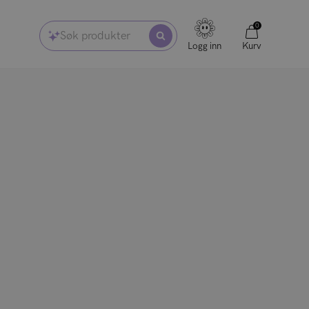
0
Søk produkter
Logg inn
Kurv