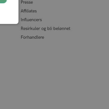
Presse
Affiliates
Influencers
Resirkuler og bli belønnet
Forhandlere