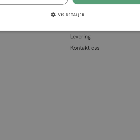
Hair Talk
Ofte stilte spørsmål (FAQ)
VIS DETALJER
Mitt abonnement
Levering
Kontakt oss