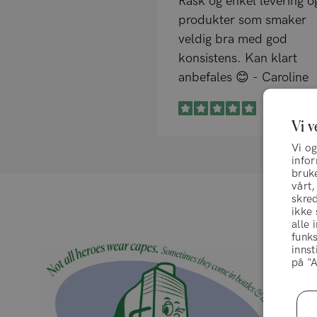
Rask og enkel levering o
produkter som smaker
veldig bra med god
konsistens. Kan klart
anbefales 😊 - Caroline
Vi v
Vi og
info
bruke
vårt,
skred
ikke
alle 
funks
innst
på "A