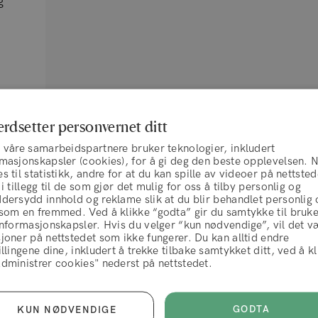
g
erdsetter personvernet ditt
 våre samarbeidspartnere bruker teknologier, inkludert
rmasjonskapsler (cookies), for å gi deg den beste opplevelsen. 
s til statistikk, andre for at du kan spille av videoer på nettsted
 i tillegg til de som gjør det mulig for oss å tilby personlig og
dersydd innhold og reklame slik at du blir behandlet personlig 
 som en fremmed. Ved å klikke “godta” gir du samtykke til bruk
informasjonskapsler. Hvis du velger “kun nødvendige”, vil det v
joner på nettstedet som ikke fungerer. Du kan alltid endre
illingene dine, inkludert å trekke tilbake samtykket ditt, ved å k
Kundeservice
vilkår og betingelser
dministrer cookies" nederst på nettstedet.
Om oss
AVVIS
AKSEPTERER
GODTA
KUN NØDVENDIGE