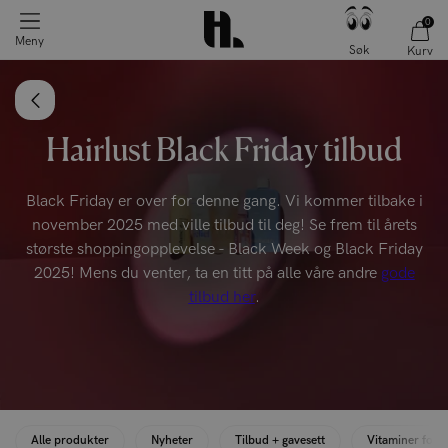
0
0 produkter
Filter
Meny
Søk
Kurv
Hairlust Black Friday tilbud
Black Friday er over for denne gang. Vi kommer tilbake i
november 2025 med ville tilbud til deg! Se frem til årets
største shoppingopplevelse - Black Week og Black Friday
2025! Mens du venter, ta en titt på alle våre andre
gode
tilbud her
.
Alle produkter
Nyheter
Tilbud + gavesett
Vitaminer for h