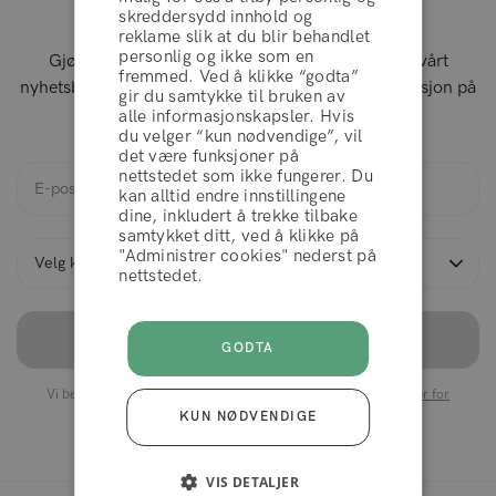
Meld deg på vårt nyhetsbrev
skreddersydd innhold og
reklame slik at du blir behandlet
personlig og ikke som en
Gjør som over 200.000 andre: Registrer deg for vårt
fremmed. Ved å klikke “godta”
nyhetsbrev og få flotte tilbud, gode råd og ny inspirasjon på
gir du samtykke til bruken av
vilkår og betingelser
reisen din til sunnere hår.
alle informasjonskapsler. Hvis
du velger “kun nødvendige”, vil
det være funksjoner på
nettstedet som ikke fungerer. Du
AVVIS
kan alltid endre innstillingene
dine, inkludert å trekke tilbake
samtykket ditt, ved å klikke på
"Administrer cookies" nederst på
AKSEPTERER
nettstedet.
REGISTRER
GODTA
Vi behandler informasjonen din i samsvar med våre
retningslinjer for
personopplysninger
, og du kan alltid melde deg av igjen.
KUN NØDVENDIGE
VIS DETALJER