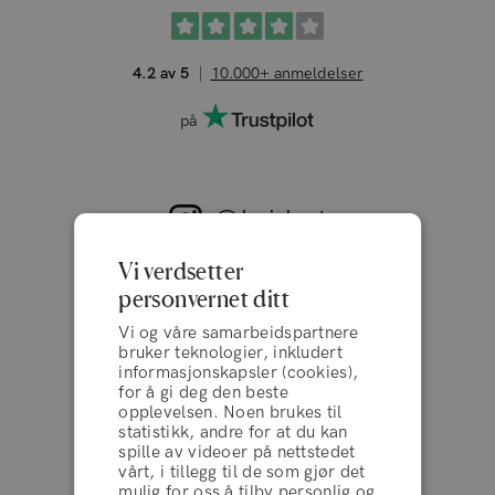
4.2 av 5
10.000+ anmeldelser
på
@hairlust
+100.000 følgere
Vi verdsetter
personvernet ditt
Vi og våre samarbeidspartnere
bruker teknologier, inkludert
informasjonskapsler (cookies),
FØLG OSS PÅ INSTAGRAM
for å gi deg den beste
opplevelsen. Noen brukes til
statistikk, andre for at du kan
spille av videoer på nettstedet
vårt, i tillegg til de som gjør det
mulig for oss å tilby personlig og