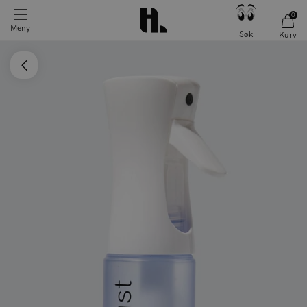
0
Meny
Søk
Kurv