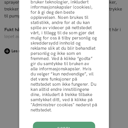
bruker teknologier, inkludert
sprayen, trykk på flaskens utløser. Hver gang du trykker,
informasjonskapsler (cookies),
trekker pumpsystemet vann inn i sprayen. Fortsett å trykke
for å gi deg den beste
til pumpen er fylt opp og klar til å spraye.
opplevelsen. Noen brukes til
statistikk, andre for at du kan
spille av videoer på nettstedet
Fukt håret på farten:
Bruk denne sprayflasken på tørt hår i
vårt, i tillegg til de som gjør det
løpet av dagen for en rask oppfriskning. Den fine
mulig for oss å tilby personlig og
skreddersydd innhold og
vannstrålen tilfører fuktighet uten å tynge håret.
reklame slik at du blir behandlet
Les mer
personlig og ikke som en
For å definere krøller:
For veldefinerte krøller, spray jevnt
fremmed. Ved å klikke “godta”
gir du samtykke til bruken av
på tørt hår og tilsett ditt favorittprodukt. Bruk
Curl Crush™
vilkår og betingelser
alle informasjonskapsler. Hvis
Defining Gel
for ekstra definisjon,
Curl Crush™ Defining
du velger “kun nødvendige”, vil
Mousse
for langvarig volum, eller
Curl Crush™ Defining
det være funksjoner på
Enestående
nettstedet som ikke fungerer. Du
Cream
for fuktighet og lett hold.
AVVIS
kan alltid endre innstillingene
dine, inkludert å trekke tilbake
Som leave-in conditioner:
Fyll denne forstøverflaske med
samtykket ditt, ved å klikke på
"Administrer cookies" nederst på
din favorittbalsam eller hårmaske, og spray jevnt på fuktig
AKSEPTERER
4.2 av 5
10.000+ anmeldelser
nettstedet.
hår.
på
Husk å bytte vannet regelmessig for å opprettholde