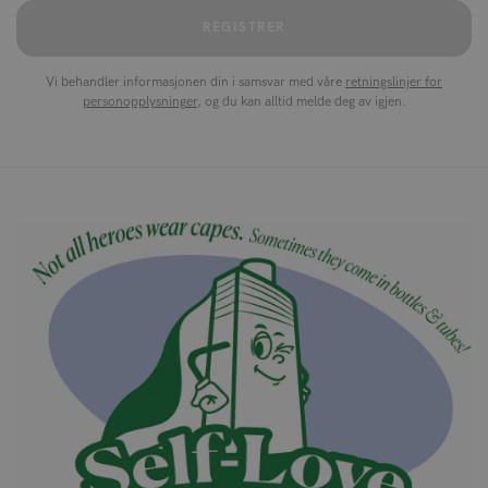
REGISTRER
Vi behandler informasjonen din i samsvar med våre
retningslinjer for
personopplysninger
, og du kan alltid melde deg av igjen.