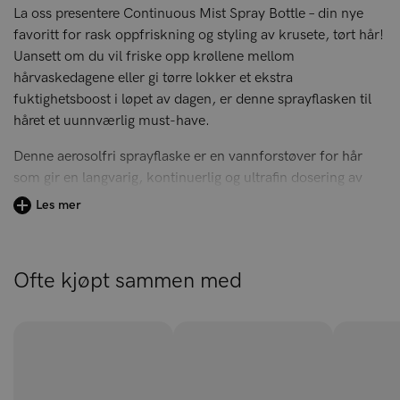
La oss presentere Continuous Mist Spray Bottle – din nye
favoritt for rask oppfriskning og styling av krusete, tørt hår!
Uansett om du vil friske opp krøllene mellom
hårvaskedagene eller gi tørre lokker et ekstra
fuktighetsboost i løpet av dagen, er denne sprayflasken til
håret et uunnværlig must-have.
Denne aerosolfri sprayflaske er en vannforstøver for hår
som gir en langvarig, kontinuerlig og ultrafin dosering av
vann, som gir en jevn og presis påføring for maksimal
Les mer
definisjon av krøllene. Du fyller flasken med rent vann fra
springen, eller en blanding av vann og din favorittbalsam,
krem eller serum, hvis du ønsker å tilføre ekstra fuktighet
Ofte kjøpt sammen med
eller hold til håret.
Med sin kompakte størrelse på 160 ml er den perfekt å ta
med seg på farten.