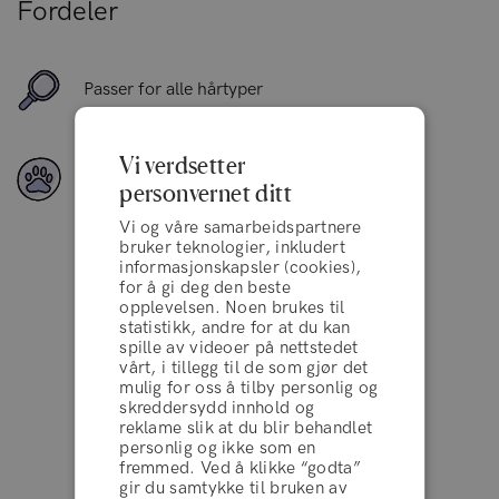
Fordeler
Passer for alle hårtyper
Vi verdsetter
Vegansk
personvernet ditt
Vi og våre samarbeidspartnere
bruker teknologier, inkludert
informasjonskapsler (cookies),
for å gi deg den beste
Enestående
opplevelsen. Noen brukes til
statistikk, andre for at du kan
spille av videoer på nettstedet
vårt, i tillegg til de som gjør det
mulig for oss å tilby personlig og
4.2 av 5
10.000+ anmeldelser
skreddersydd innhold og
reklame slik at du blir behandlet
personlig og ikke som en
på
fremmed. Ved å klikke “godta”
gir du samtykke til bruken av
vilkår og betingelser