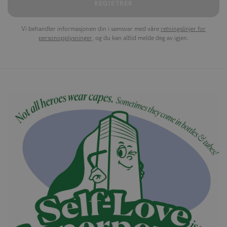
REGISTRER
Vi behandler informasjonen din i samsvar med våre
retningslinjer for
personopplysninger
, og du kan alltid melde deg av igjen.