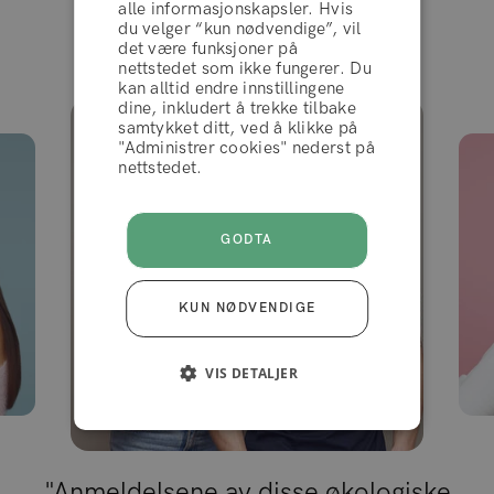
alle informasjonskapsler. Hvis
du velger “kun nødvendige”, vil
Som sett i
det være funksjoner på
nettstedet som ikke fungerer. Du
AVVIS
kan alltid endre innstillingene
dine, inkludert å trekke tilbake
samtykket ditt, ved å klikke på
"Administrer cookies" nederst på
AKSEPTERER
nettstedet.
GODTA
KUN NØDVENDIGE
VIS DETALJER
"Anmeldelsene av disse økologiske