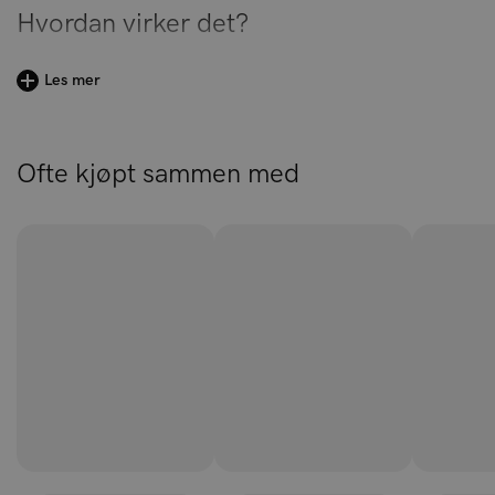
Hvordan virker det?
Silky Bamboo Duvet Cover er laget av 100% Bamboo
Les mer
Lyocell®, et bærekraftig materiale som produseres ved å
knuse bambus og bryte det ned til cellulose. Denne
prosessen skjer i et lukket system, hvor opptil 99% av de
Ofte kjøpt sammen med
brukte kjemikaliene resirkuleres, noe som reduserer
miljøpåvirkningen sammenlignet med tradisjonell
viskoseproduksjon.
Bambus anses som et bærekraftig materiale på grunn av
den minimale klimabelastningen ved dyrking og høsting.
Som en raskt voksende og fornybar ressurs kan bambus –
en plante som klassifiseres som gress – vokse opptil 90 cm
på bare én dag. For å lage stoffet, blir bambusen først knust
til masse, deretter blir de naturlige fibrene utvunnet og
spunnet til garn.