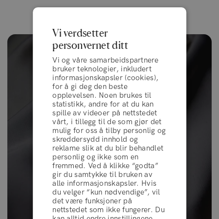
Vi verdsetter
personvernet ditt
Vi og våre samarbeidspartnere
bruker teknologier, inkludert
informasjonskapsler (cookies),
for å gi deg den beste
opplevelsen. Noen brukes til
statistikk, andre for at du kan
spille av videoer på nettstedet
vårt, i tillegg til de som gjør det
mulig for oss å tilby personlig og
skreddersydd innhold og
reklame slik at du blir behandlet
personlig og ikke som en
fremmed. Ved å klikke “godta”
gir du samtykke til bruken av
vilkår og betingelser
alle informasjonskapsler. Hvis
du velger “kun nødvendige”, vil
det være funksjoner på
nettstedet som ikke fungerer. Du
AVVIS
kan alltid endre innstillingene