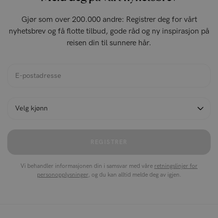
Gjør som over 200.000 andre: Registrer deg for vårt
nyhetsbrev og få flotte tilbud, gode råd og ny inspirasjon på
reisen din til sunnere hår.
REGISTRER
Vi behandler informasjonen din i samsvar med våre
retningslinjer for
personopplysninger
, og du kan alltid melde deg av igjen.