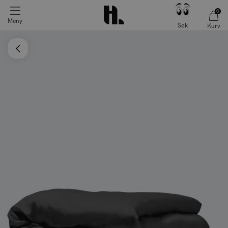
0
Meny
Søk
Kurv