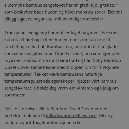
silkemyke bambus sengetøyet har en glatt, kjølig tekstur
som beskytter både huden og håret mens du sover. Det er i
tillegg laget av veganske, miljøvennlige materialer!
Tradisjonelt sengetøy i bomull er laget av grove fibre som
kan dra i håret og irritere huden, noe som kan føre til
tørrhet og knekt håt. Bambusfibre, derimot, er like glatte
som silke sengetøy (men Cruelty-free!), noe som gjør dem
mye mer skånsomme mot både hud og hår. Silky Bamboo
Duvet Cover samarbeider med kroppen din for å regulere
temperaturen! Takket være bambusens naturlige
temperaturregulerende egenskaper, hjelper vårt bambus
sengetøy med å holde deg varm om vinteren og kjølig om
sommeren.
Fås i 6 størrelser. Silky Bamboo Duvet Cover er den
perfekte matchen til
Silky Bamboo Pillowcase
! Mix og
match favorittfargekombinasjonen din.