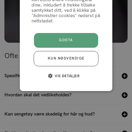
dine, inkludert å trekke tilbake
samtykket ditt, ved å klikke på
"Administrer cookies" nederst på
AKSEPTERER
nettstedet.
GODTA
Ofte stilte spørsmål
KUN NØDVENDIGE
Spesifikasjoner og størrelse
VIS DETALJER
Hvordan skal det vedlikeholdes?
Kan sengetøy være skadelig for hår og hud?