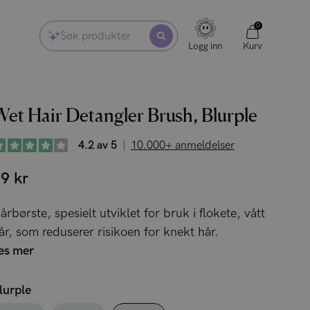
0
Søk produkter
Logg inn
Kurv
et Hair Detangler Brush, Blurple
4.2 av 5
10.000+ anmeldelser
9 kr
årbørste, spesielt utviklet for bruk i flokete, vått
år, som reduserer risikoen for knekt hår.
es mer
lurple