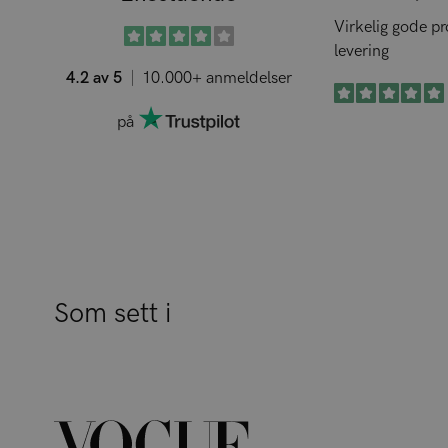
Virkelig gode p
levering
4.2 av 5
10.000+ anmeldelser
på
Som sett i