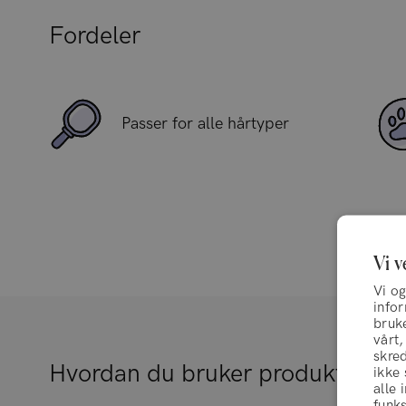
Fordeler
Passer for alle hårtyper
Vi v
Vi og
info
bruke
vårt,
skred
Hvordan du bruker produktet
ikke
alle 
funks