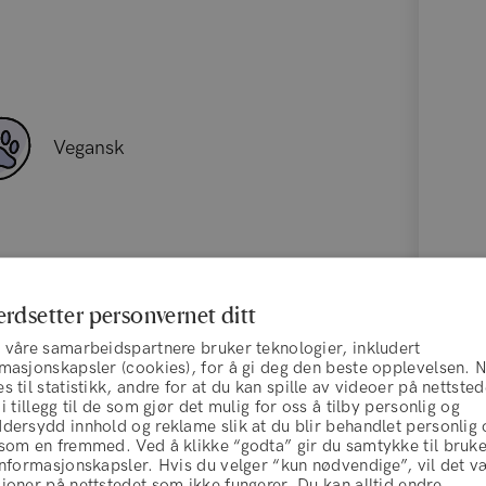
Vegansk
erdsetter personvernet ditt
 våre samarbeidspartnere bruker teknologier, inkludert
rmasjonskapsler (cookies), for å gi deg den beste opplevelsen. 
s til statistikk, andre for at du kan spille av videoer på nettsted
 i tillegg til de som gjør det mulig for oss å tilby personlig og
dersydd innhold og reklame slik at du blir behandlet personlig 
 som en fremmed. Ved å klikke “godta” gir du samtykke til bruk
informasjonskapsler. Hvis du velger “kun nødvendige”, vil det v
joner på nettstedet som ikke fungerer. Du kan alltid endre