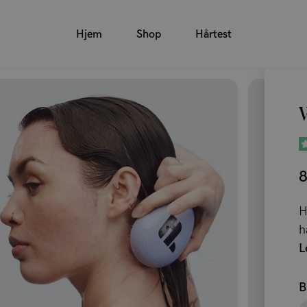
Hjem
Shop
Hårtest
W
8
H
h
L
B