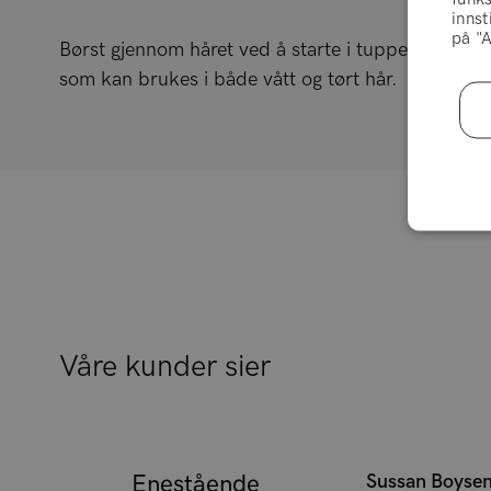
innst
på "A
Børst gjennom håret ved å starte i tuppene og job
som kan brukes i både vått og tørt hår.
Våre kunder sier
Enestående
Sussan Boyse