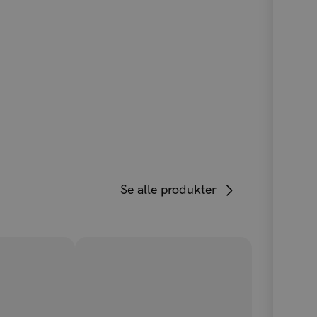
ontuppene som skånsomt gre ut floker uten
bunnen og stimulerer blodtilførselen.
Brush perfekt i hånden og er veldig
Se alle produkter