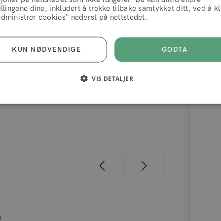
illingene dine, inkludert å trekke tilbake samtykket ditt, ved å k
vilkår og betingelser
dministrer cookies" nederst på nettstedet.
be deg oppover. En børste for vått hår
AVVIS
AKSEPTERER
GODTA
KUN NØDVENDIGE
VIS DETALJER
n
Tobias