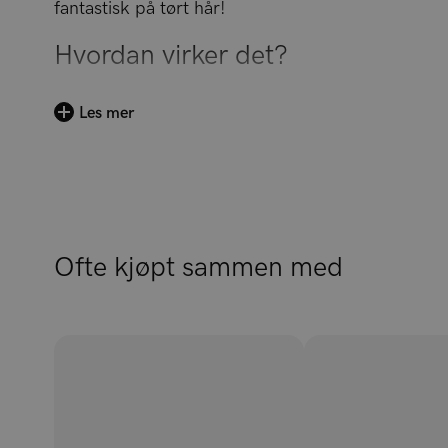
fantastisk på tørt hår!
Hvordan virker det?
Hemmeligheten ligger i de spesialdesignede silik
Les mer
å dra i håret. De fleksible piggene masserer hode
Takket være det ergonomiske designet ligger Wet 
behagelig å bruke.
Materiale: Hvetestrå, Plast (TPEE, ABS).
Ofte kjøpt sammen med