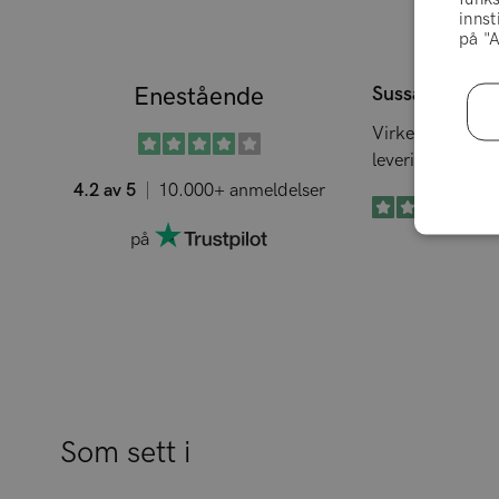
innst
på "A
Enestående
Sussan Boyse
Virkelig gode p
levering
4.2 av 5
10.000+ anmeldelser
på
Som sett i