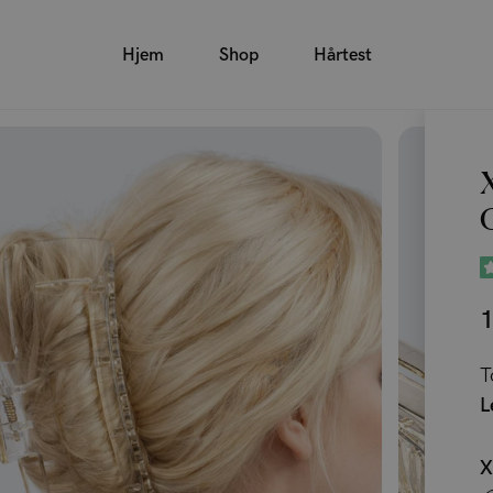
Hjem
Shop
Hårtest
1
T
L
X