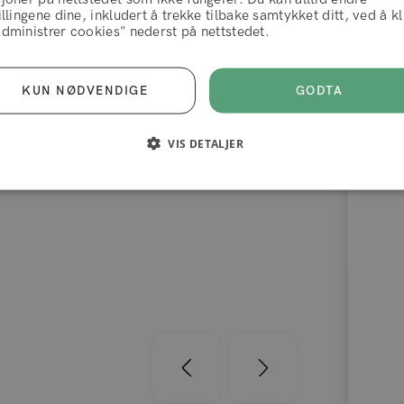
illingene dine, inkludert å trekke tilbake samtykket ditt, ved å k
vilkår og betingelser
dministrer cookies" nederst på nettstedet.
n
Tobias
AVVIS
AKSEPTERER
GODTA
KUN NØDVENDIGE
rodukter som holder det de lover. Og Mega rask
Super gode 
VIS DETALJER