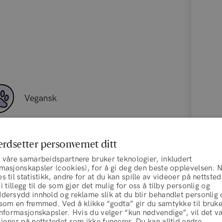
Vegansk
erdsetter personvernet ditt
 våre samarbeidspartnere bruker teknologier, inkludert
rmasjonskapsler (cookies), for å gi deg den beste opplevelsen. 
s til statistikk, andre for at du kan spille av videoer på nettsted
 i tillegg til de som gjør det mulig for oss å tilby personlig og
dersydd innhold og reklame slik at du blir behandlet personlig 
 som en fremmed. Ved å klikke “godta” gir du samtykke til bruk
informasjonskapsler. Hvis du velger “kun nødvendige”, vil det v
joner på nettstedet som ikke fungerer. Du kan alltid endre