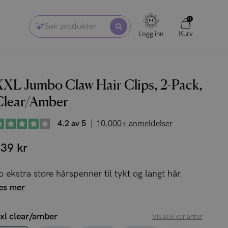
0
Søk produkter
Logg inn
Kurv
XXL Jumbo Claw Hair Clips, 2-Pack,
Clear/Amber
4.2 av 5
10.000+ anmeldelser
39 kr
o ekstra store hårspenner til tykt og langt hår.
es mer
xl clear/amber
Vis alle varianter