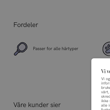
Fordeler
Passer for alle hårtyper
Vi v
Vi og
info
bruke
vårt,
skred
ikke
Våre kunder sier
alle 
funks