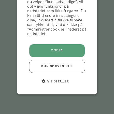
Bak Hairlust
du velger “kun nødvendige”, vil
det være funksjoner på
nettstedet som ikke fungerer. Du
AVVIS
kan alltid endre innstillingene
Les om historien vår
dine, inkludert å trekke tilbake
samtykket ditt, ved å klikke på
"Administrer cookies" nederst på
AKSEPTERER
nettstedet.
GODTA
KUN NØDVENDIGE
VIS DETALJER