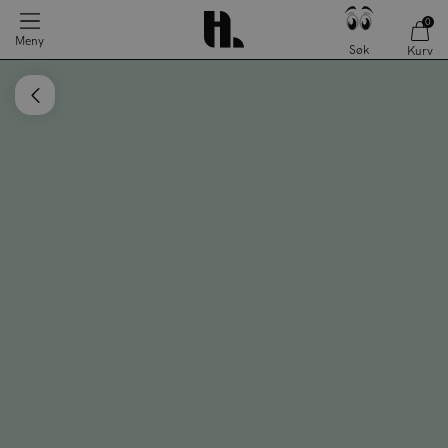
0
Meny
Søk
Kurv