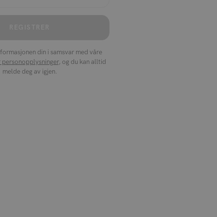
REGISTRER
nformasjonen din i samsvar med våre
or personopplysninger
, og du kan alltid
melde deg av igjen.