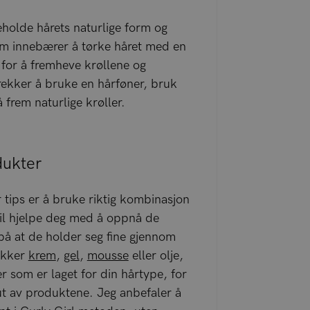
eholde hårets naturlige form og
om innebærer å tørke håret med en
for å fremheve krøllene og
rekker å bruke en hårføner, bruk
å frem naturlige krøller.
dukter
r tips er å bruke riktig kombinasjon
vil hjelpe deg med å oppnå de
på at de holder seg fine gjennom
ekker
krem
,
gel
,
mousse
eller olje,
er som er laget for din hårtype, for
 ut av produktene. Jeg anbefaler å