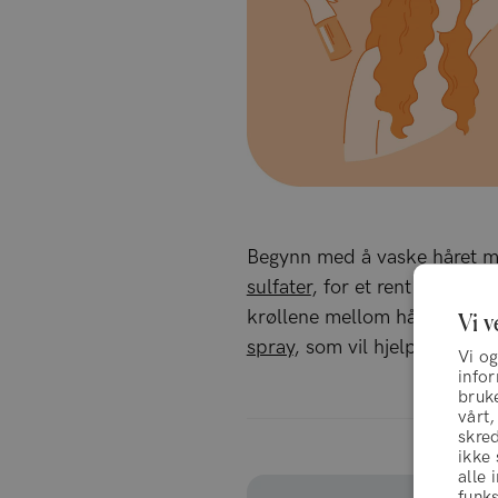
Begynn med å vaske håret 
sulfater
, for et rent utgangs
krøllene mellom hårvaskene
Vi v
spray
, som vil hjelpe til å g
Vi og
info
bruke
vårt,
skred
ikke
alle 
funks