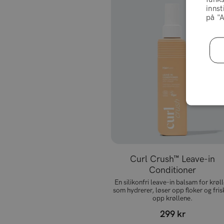
innst
på "A
Curl Crush™ Leave-in
Conditioner
En silikonfri leave-in balsam for krøll
som hydrerer, løser opp floker og fris
opp krøllene.
299 kr