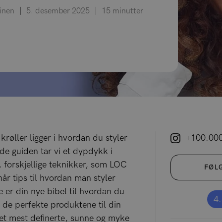
äinen
5. desember 2025
15 minutter
 krøller ligger i hvordan du styler
+100.000
nde guiden tar vi et dypdykk i
, forskjellige teknikker, som LOC
FØL
år tips til hvordan man styler
e er din nye bibel til hvordan du
4
, de perfekte produktene til din
et mest definerte, sunne og myke