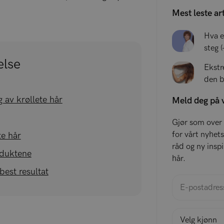
Mest leste ar
Hva e
steg 
else
Ekstr
den b
g av krøllete hår
Meld deg på 
Gjør som over 
for vårt nyhets
te hår
råd og ny inspi
oduktene
hår.
 best resultat