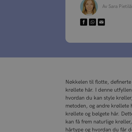
Av Sara Pietil
Nøkkelen til flotte, definerte
krøllete hår. I denne utfylle
hvordan du kan style krøller
metoden, og andre krøllete h
krøllete og bølgete hår. Dett
kan få frem naturlige krøller
hårtype og hvordan du får d