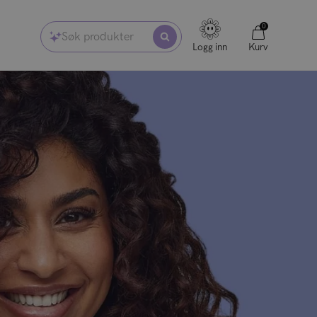
0
Søk produkter
Logg inn
Kurv