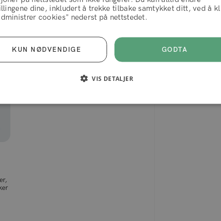
illingene dine, inkludert å trekke tilbake samtykket ditt, ved å k
vilkår og betingelser
dministrer cookies" nederst på nettstedet.
AVVIS
AKSEPTERER
GODTA
KUN NØDVENDIGE
VIS DETALJER
er,
ker