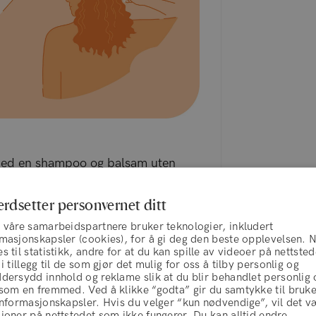
med en
shampoo og balsam uten
punkt. Hvis du ønsker å friske opp
, prøv en
oppfriskende krølle
erdsetter personvernet ditt
jenopprette din naturlige tekstur.
 våre samarbeidspartnere bruker teknologier, inkludert
rmasjonskapsler (cookies), for å gi deg den beste opplevelsen. 
s til statistikk, andre for at du kan spille av videoer på nettsted
 i tillegg til de som gjør det mulig for oss å tilby personlig og
dersydd innhold og reklame slik at du blir behandlet personlig 
 som en fremmed. Ved å klikke “godta” gir du samtykke til bruk
informasjonskapsler. Hvis du velger “kun nødvendige”, vil det v
joner på nettstedet som ikke fungerer. Du kan alltid endre