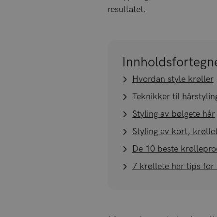
resultatet.
Innholdsfortegn
Hvordan style krøller
Teknikker til hårstylin
Styling av bølgete hår
Styling av kort, krølle
De 10 beste krøllepr
7 krøllete hår tips for