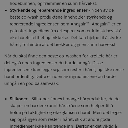
hodebunnen, og fremmer en sunn hårvekst.
Styrkende og reparerende ingredienser
– Noen av de
beste co-wash produktene inneholder styrkende og
reparerende ingredienser, som Anagain™. Anagain™ er en
patentert ingrediens fra ertespirer som er klinisk bevist å
øke hårets tetthet og tykkelse. Det kan hjelpe til å styrke
håret, forhindre at det brekker og gi en sunn hårvekst.
Når du skal finne den beste co-washen for krøllete hår er
det også noen ingredienser du burde unngå. Disse
ingrediensene kan legge seg som rester i håret, og ikke rense
håret ordentlig. Dette er noen av ingrediensene du burde
unngå i en god balsamvask:
Silikoner
– Silikoner finnes i mange hårprodukter, da de
skaper en barriere rundt hårstråene som hjelper til å
holde på fuktighet og øke glansen i håret. Men det legger
seg også igjen som rester i håret, slik at andre gode
ingredienser ikke kan trenge inn. Derfor er det viktig å