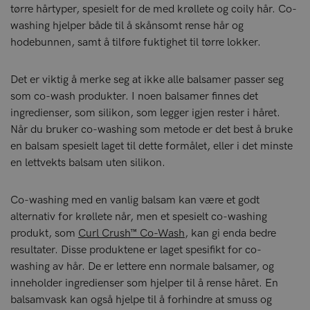
tørre hårtyper, spesielt for de med krøllete og coily hår. Co-
washing hjelper både til å skånsomt rense hår og
hodebunnen, samt å tilføre fuktighet til tørre lokker.
Det er viktig å merke seg at ikke alle balsamer passer seg
som co-wash produkter. I noen balsamer finnes det
ingredienser, som silikon, som legger igjen rester i håret.
Når du bruker co-washing som metode er det best å bruke
en balsam spesielt laget til dette formålet, eller i det minste
en lettvekts balsam uten silikon.
Co-washing med en vanlig balsam kan være et godt
alternativ for krøllete når, men et spesielt co-washing
produkt, som
Curl Crush™ Co-Wash
, kan gi enda bedre
resultater. Disse produktene er laget spesifikt for co-
washing av hår. De er lettere enn normale balsamer, og
inneholder ingredienser som hjelper til å rense håret. En
balsamvask kan også hjelpe til å forhindre at smuss og