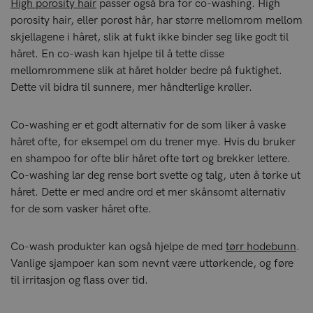
High porosity hair
passer også bra for co-washing. High
porosity hair, eller porøst hår, har større mellomrom mellom
skjellagene i håret, slik at fukt ikke binder seg like godt til
håret. En co-wash kan hjelpe til å tette disse
mellomrommene slik at håret holder bedre på fuktighet.
Dette vil bidra til sunnere, mer håndterlige krøller.
Co-washing er et godt alternativ for de som liker å vaske
håret ofte, for eksempel om du trener mye. Hvis du bruker
en shampoo for ofte blir håret ofte tørt og brekker lettere.
Co-washing lar deg rense bort svette og talg, uten å tørke ut
håret. Dette er med andre ord et mer skånsomt alternativ
for de som vasker håret ofte.
Co-wash produkter kan også hjelpe de med
tørr hodebunn
.
Vanlige sjampoer kan som nevnt være uttørkende, og føre
til irritasjon og flass over tid.