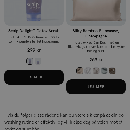
Scalp Delight™ Detox Scrub
Silky Bamboo Pillowcase,
Champagne
Forfriskende hodebunnskrubb for
tørr, kløende eller fet hodebunn.
Putetrekk av bambus, med en
silkemyk, glatt overflate som beskytter
299 kr
hår og hud.
269 kr
+9
LES MER
LES MER
Hvis du følger disse rådene kan du være sikker på at din co-
washing rutine er effektiv, og vil hjelpe deg på veien mot et
mykt og sunt hår.