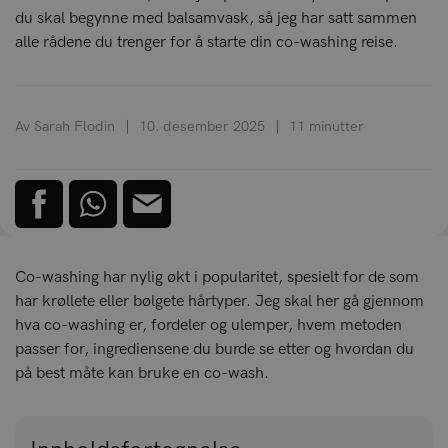
du skal begynne med balsamvask, så jeg har satt sammen
alle rådene du trenger for å starte din co-washing reise.
Av Sarah Flodin
10. desember 2025
11 minutter
Co-washing har nylig økt i popularitet, spesielt for de som
har krøllete eller bølgete hårtyper. Jeg skal her gå gjennom
hva co-washing er, fordeler og ulemper, hvem metoden
passer for, ingrediensene du burde se etter og hvordan du
på best måte kan bruke en co-wash.