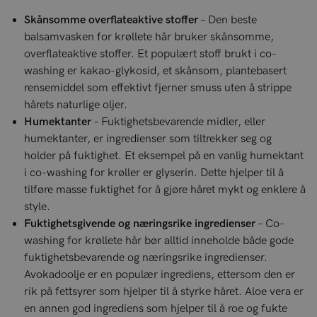
Skånsomme overflateaktive stoffer
– Den beste
balsamvasken for krøllete hår bruker skånsomme,
overflateaktive stoffer. Et populært stoff brukt i co-
washing er kakao-glykosid, et skånsom, plantebasert
rensemiddel som effektivt fjerner smuss uten å strippe
hårets naturlige oljer.
Humektanter
– Fuktighetsbevarende midler, eller
humektanter, er ingredienser som tiltrekker seg og
holder på fuktighet. Et eksempel på en vanlig humektant
i co-washing for krøller er glyserin. Dette hjelper til å
tilføre masse fuktighet for å gjøre håret mykt og enklere å
style.
Fuktighetsgivende og næringsrike ingredienser
– Co-
washing for krøllete hår bør alltid inneholde både gode
fuktighetsbevarende og næringsrike ingredienser.
Avokadoolje er en populær ingrediens, ettersom den er
rik på fettsyrer som hjelper til å styrke håret. Aloe vera er
en annen god ingrediens som hjelper til å roe og fukte