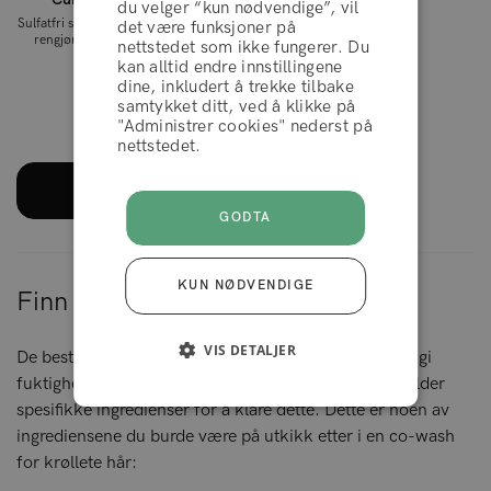
du velger “kun nødvendige”, vil
Sulfatfri shampoo for krøllete hår som
det være funksjoner på
rengjør skånsomt uten å tørke ut
nettstedet som ikke fungerer. Du
håret.
AVVIS
kan alltid endre innstillingene
dine, inkludert å trekke tilbake
299 kr
samtykket ditt, ved å klikke på
"Administrer cookies" nederst på
AKSEPTERER
nettstedet.
LES MER
GODTA
KUN NØDVENDIGE
Finn den beste co-wash for krøller
VIS DETALJER
De beste co-wash produktene er laget for å samtidig gi
fuktighet og rense håret, så det er viktig at de inneholder
spesifikke ingredienser for å klare dette. Dette er noen av
ingrediensene du burde være på utkikk etter i en co-wash
for krøllete hår: