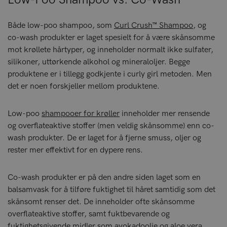
Både low-poo shampoo, som
Curl Crush™ Shampoo
, og
co-wash produkter er laget spesielt for å være skånsomme
mot krøllete hårtyper, og inneholder normalt ikke sulfater,
silikoner, uttørkende alkohol og mineraloljer. Begge
produktene er i tillegg godkjente i curly girl metoden. Men
det er noen forskjeller mellom produktene.
Low-poo
shampooer for krøller
inneholder mer rensende
og overflateaktive stoffer (men veldig skånsomme) enn co-
wash produkter. De er laget for å fjerne smuss, oljer og
rester mer effektivt for en dypere rens.
Co-wash produkter er på den andre siden laget som en
balsamvask for å tilføre fuktighet til håret samtidig som det
skånsomt renser det. De inneholder ofte skånsomme
overflateaktive stoffer, samt fuktbevarende og
fuktighetsgivende midler som avokadoolje og aloe vera.