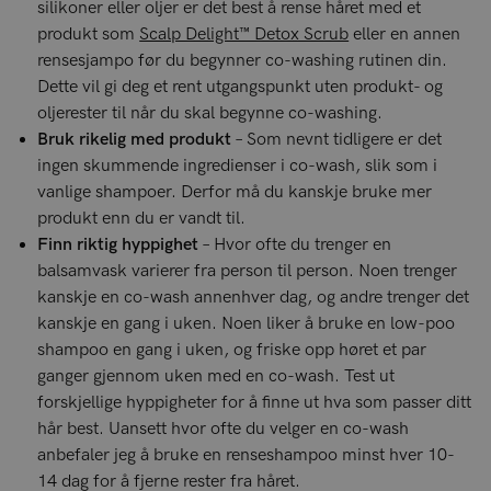
silikoner eller oljer er det best å rense håret med et
produkt som
Scalp Delight™ Detox Scrub
eller en annen
rensesjampo før du begynner co-washing rutinen din.
Dette vil gi deg et rent utgangspunkt uten produkt- og
oljerester til når du skal begynne co-washing.
Bruk rikelig med produkt
– Som nevnt tidligere er det
ingen skummende ingredienser i co-wash, slik som i
vanlige shampoer. Derfor må du kanskje bruke mer
produkt enn du er vandt til.
Finn riktig hyppighet
– Hvor ofte du trenger en
balsamvask varierer fra person til person. Noen trenger
kanskje en co-wash annenhver dag, og andre trenger det
kanskje en gang i uken. Noen liker å bruke en low-poo
shampoo en gang i uken, og friske opp høret et par
ganger gjennom uken med en co-wash. Test ut
forskjellige hyppigheter for å finne ut hva som passer ditt
hår best. Uansett hvor ofte du velger en co-wash
anbefaler jeg å bruke en renseshampoo minst hver 10-
14 dag for å fjerne rester fra håret.