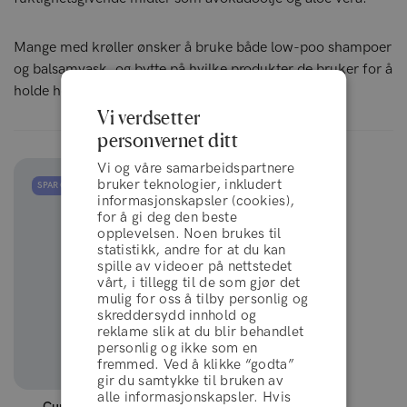
Mange med krøller ønsker å bruke både low-poo shampoer
og balsamvask, og bytte på hvilke produkter de bruker for å
holde hodebunnen sunn og ren.
Vi verdsetter
personvernet ditt
Vi og våre samarbeidspartnere
bruker teknologier, inkludert
SPAR OPPTIL 15%
informasjonskapsler (cookies),
for å gi deg den beste
opplevelsen. Noen brukes til
statistikk, andre for at du kan
spille av videoer på nettstedet
vårt, i tillegg til de som gjør det
mulig for oss å tilby personlig og
skreddersydd innhold og
reklame slik at du blir behandlet
personlig og ikke som en
fremmed. Ved å klikke “godta”
gir du samtykke til bruken av
vilkår og betingelser
alle informasjonskapsler. Hvis
Curl Crush™ Shampoo