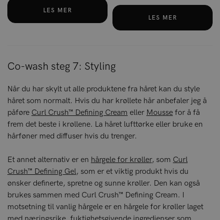
LES MER
LES MER
Co-wash steg 7: Styling
Når du har skylt ut alle produktene fra håret kan du style
håret som normalt. Hvis du har krøllete hår anbefaler jeg å
påføre
Curl Crush™ Defining Cream
eller
Mousse
for å få
frem det beste i krøllene. La håret lufttørke eller bruke en
hårføner med diffuser hvis du trenger.
Et annet alternativ er en
hårgele for krøller
, som
Curl
Crush™ Defining Gel
, som er et viktig produkt hvis du
ønsker definerte, spretne og sunne krøller. Den kan også
brukes sammen med Curl Crush™ Defining Cream. I
motsetning til vanlig hårgele er en hårgele for krøller laget
med næringsrike, fuktighetsgivende ingredienser som